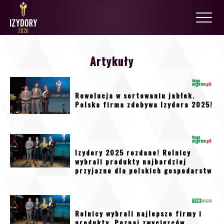
Artykuły
Rewolucja w sortowaniu jabłek.
Polska firma zdobywa Izydora 2025!
Izydory 2025 rozdane! Rolnicy
wybrali produkty najbardziej
przyjazne dla polskich gospodarstw
Rolnicy wybrali najlepsze firmy i
produkty. Poznaj zwycięzców