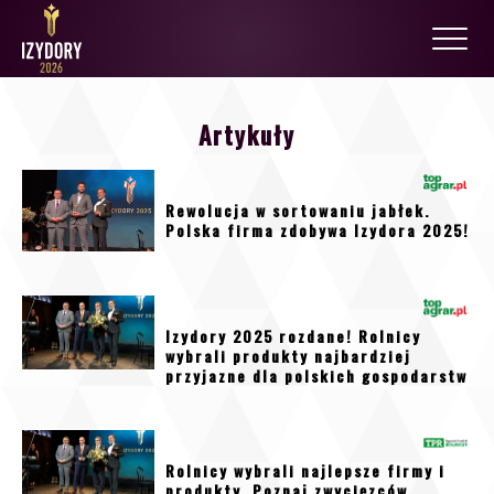
Artykuły
Rewolucja w sortowaniu jabłek.
Polska firma zdobywa Izydora 2025!
Izydory 2025 rozdane! Rolnicy
wybrali produkty najbardziej
przyjazne dla polskich gospodarstw
Rolnicy wybrali najlepsze firmy i
produkty. Poznaj zwycięzców