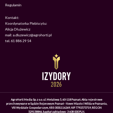
Regulamin
Kontakt:
Koordynatorka Plebiscytu:
Alicja Dłużewicz
mail: a.dluzewicz@agrohorti.pl
tel. 61 886 29 54
AgroHorti Media Sp. z o.o. ul. Metalowa 5, 60-118 Poznań. Akta rejestrowe
przechowywane w Sądzie Rejonowym Poznań - Nowe Miasto i Wilda w Poznaniu,
VIII Wydziale Gospodarczym, KRS 0001116269, NIP 7792573719, REGON
529158846, kapitał zakładowy: 3 608 000 PLN.